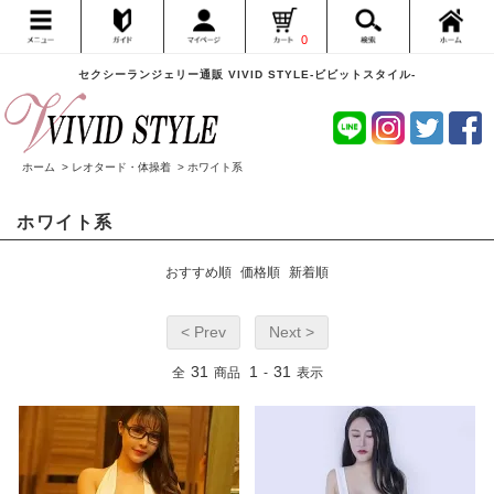
0
セクシーランジェリー通販 VIVID STYLE-ビビットスタイル-
ホーム
>
レオタード・体操着
>
ホワイト系
ホワイト系
おすすめ順
価格順
新着順
< Prev
Next >
31
1
31
全
商品
-
表示