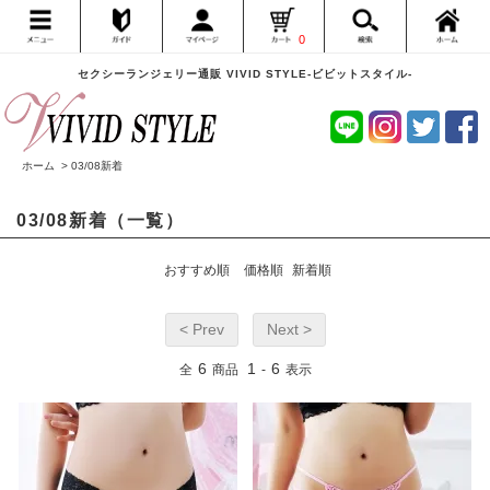
0
セクシーランジェリー通販 VIVID STYLE-ビビットスタイル-
ホーム
>
03/08新着
03/08新着（一覧）
おすすめ順
価格順
新着順
< Prev
Next >
6
1
6
全
商品
-
表示