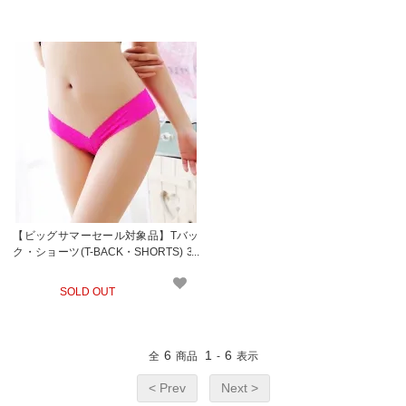
【ビッグサマーセール対象品】Tバッ
ク・ショーツ(T-BACK・SHORTS) 32
6pk
SOLD OUT
6
1
6
全
商品
-
表示
< Prev
Next >