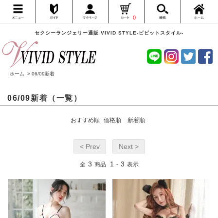
0
セクシーランジェリー通販 VIVID STYLE-ビビットスタイル-
ホーム
>
06/09新着
06/09新着（一覧）
おすすめ順
価格順
新着順
< Prev
Next >
3
1
3
全
商品
-
表示