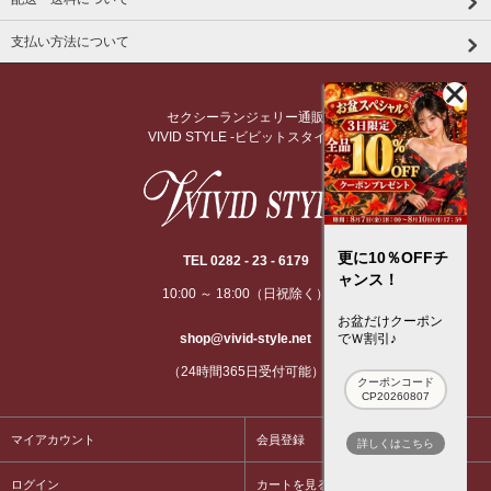
支払い方法について
セクシーランジェリー通販
VIVID STYLE -ビビットスタイル-
更に10％OFFチ
TEL 0282 - 23 - 6179
ャンス！
10:00 ～ 18:00（日祝除く）
お盆だけクーポン
shop@vivid-style.net
でＷ割引♪
（24時間365日受付可能）
クーポンコード
CP20260807
マイアカウント
会員登録
詳しくはこちら
ログイン
カートを見る