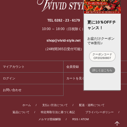
TEL 0282 - 23 - 6179
更に10％OFFチ
ャンス！
10:00 ～ 18:00（日祝除く）
お盆だけクーポン
shop@vivid-style.net
でＷ割引♪
（24時間365日受付可能）
クーポンコード
CP20260807
マイアカウント
会員登録
詳しくはこちら
ログイン
カートを見る
お問い合わせ
ホーム
/
支払い方法について
/
配送・送料について
返品について
/
特定商取引法に基づく表記
プライバシーポリシー
/
メルマガ登録解除
/
RSS
/
ATOM