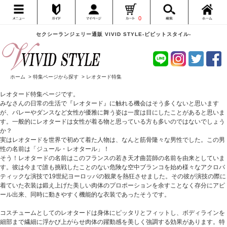
0
セクシーランジェリー通販 VIVID STYLE-ビビットスタイル-
ホーム
>
特集ページから探す
>
レオタード特集
レオタード特集ページです。
みなさんの日常の生活で『レオタード』に触れる機会はそう多くないと思います
が、バレーやダンスなど女性が優雅に舞う姿は一度は目にしたことがあると思いま
す。一般的にレオタードは女性が着る物と思っている方も多いのではないでしょう
か？
実はレオタードを世界で初めて着た人物は、なんと筋骨隆々な男性でした。この男
性の名前は「ジュール・レオタール」！
そう！レオタードの名前はこのフランスの若き天才曲芸師の名前を由来としていま
す。彼は今まで誰も挑戦したことのない危険な空中ブランコを始め様々なアクロバ
ティックな演技で19世紀ヨーロッパの観衆を熱狂させました。その彼が演技の際に
着ていた衣装は鍛え上げた美しい肉体のプロポーションを余すことなく存分にアピ
ール出来、同時に動きやすく機能的な衣装であったそうです。
コスチュームとしてのレオタードは身体にピッタリとフィットし、ボディラインを
細部まで繊細に浮かび上がらせ肉体の躍動感を美しく強調する効果があります。特