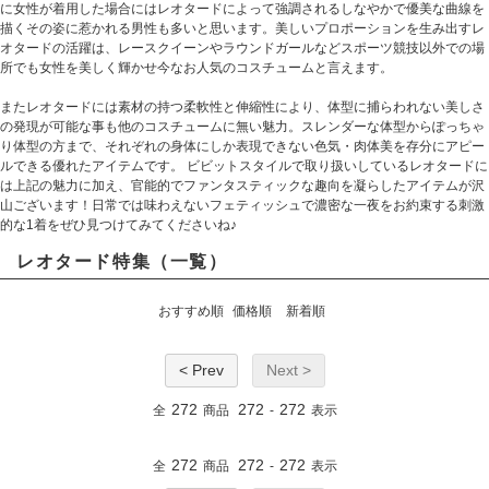
に女性が着用した場合にはレオタードによって強調されるしなやかで優美な曲線を
描くその姿に惹かれる男性も多いと思います。美しいプロポーションを生み出すレ
オタードの活躍は、レースクイーンやラウンドガールなどスポーツ競技以外での場
所でも女性を美しく輝かせ今なお人気のコスチュームと言えます。
またレオタードには素材の持つ柔軟性と伸縮性により、体型に捕らわれない美しさ
の発現が可能な事も他のコスチュームに無い魅力。スレンダーな体型からぽっちゃ
り体型の方まで、それぞれの身体にしか表現できない色気・肉体美を存分にアピー
ルできる優れたアイテムです。 ビビットスタイルで取り扱いしているレオタードに
は上記の魅力に加え、官能的でファンタスティックな趣向を凝らしたアイテムが沢
山ございます！日常では味わえないフェティッシュで濃密な一夜をお約束する刺激
的な1着をぜひ見つけてみてくださいね♪
レオタード特集（一覧）
おすすめ順
価格順
新着順
< Prev
Next >
272
272
272
全
商品
-
表示
272
272
272
全
商品
-
表示