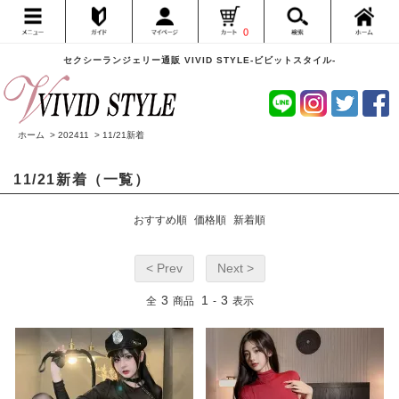
0
セクシーランジェリー通販 VIVID STYLE-ビビットスタイル-
ホーム
>
202411
>
11/21新着
11/21新着（一覧）
おすすめ順
価格順
新着順
< Prev
Next >
3
1
3
全
商品
-
表示