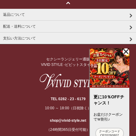
返品について
配送・送料について
支払い方法について
セクシーランジェリー通販
VIVID STYLE -ビビットスタイル-
更に10％OFFチ
TEL 0282 - 23 - 6179
ャンス！
10:00 ～ 18:00（日祝除く）
お盆だけクーポン
でＷ割引♪
shop@vivid-style.net
（24時間365日受付可能）
クーポンコード
CP20260807