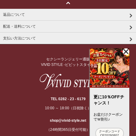
返品について
配送・送料について
支払い方法について
セクシーランジェリー通販
VIVID STYLE -ビビットスタイル-
更に10％OFFチ
TEL 0282 - 23 - 6179
ャンス！
10:00 ～ 18:00（日祝除く）
お盆だけクーポン
でＷ割引♪
shop@vivid-style.net
（24時間365日受付可能）
クーポンコード
CP20260807