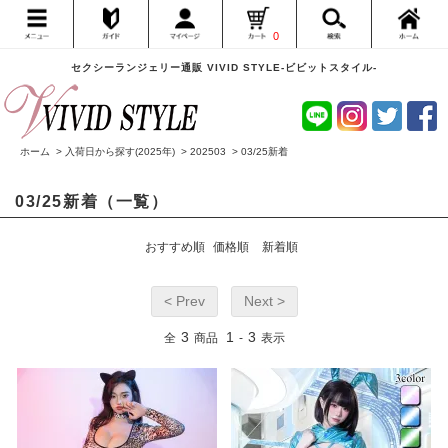
0
セクシーランジェリー通販 VIVID STYLE-ビビットスタイル-
ホーム
>
入荷日から探す(2025年)
>
202503
>
03/25新着
03/25新着（一覧）
おすすめ順
価格順
新着順
< Prev
Next >
3
1
3
全
商品
-
表示