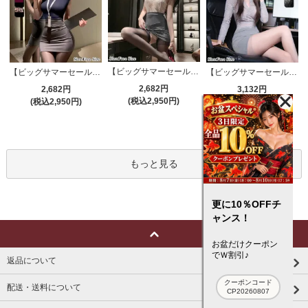
【ビッグサマーセール対象品】セクシーコスプレ(SEXYCOSPLAY) 4191
【ビッグサマーセール対象品】セクシーコスプレ(SEXYCOSPLAY) 4421
【ビッグサマーセール対象品】セクシーコスプレ(SEXYCOSPLAY) 4173
2,682円
2,682円
3,132円
(税込2,950円)
(税込2,950円)
(税込3,445円)
もっと見る
更に10％OFFチ
ャンス！
お盆だけクーポン
でＷ割引♪
返品について
クーポンコード
配送・送料について
CP20260807