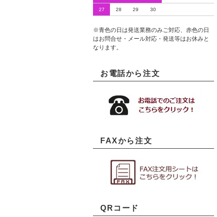
27
28
29
30
※青色の日は発送業務のみご対応、赤色の日
はお問合せ・メール対応・発送等はお休みと
なります。
お電話から注文
FAXから注文
QRコード