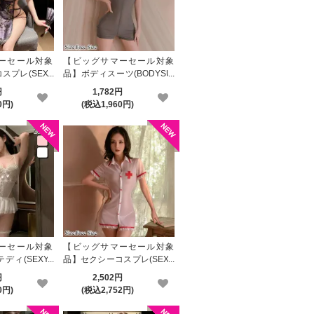
ーセール対象
【ビッグサマーセール対象
スプレ(SEXY
品】ボディスーツ(BODYSUI
16
T) 1746
円
1,782円
0円)
(税込1,960円)
ーセール対象
【ビッグサマーセール対象
ディ(SEXYT
品】セクシーコスプレ(SEXY
COSPLAY) 4396
円
2,502円
0円)
(税込2,752円)