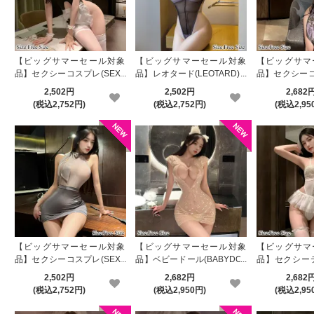
毎日使える！1000円OFF☆割引クーポン配布中♪
2026.4.27
ゴールデンスペシャルウィーク【全品20％OFF】一斉プライスダウン！
【ビッグサマーセール対象
【ビッグサマーセール対象
【ビッグサマ
品】セクシーコスプレ(SEXY
品】レオタード(LEOTARD) 2
品】セクシーコ
2026.4.24
COSPLAY) 4432
87
COSPLAY) 44
2,502円
2,502円
2,682
18時から！GW準備スペシャル【1000円OFF】クーポン配布開始♪
(税込2,752円)
(税込2,752円)
(税込2,95
2026.4.23
新作アイテム 3型追加
2026.4.16
新作アイテム 3型追加
2026.4.15
店内全品20％OFF☆スーパーセール開催！
2026.4.13
【ビッグサマーセール対象
【ビッグサマーセール対象
【ビッグサマ
21時から！一撃39％OFFクーポン配布中
品】セクシーコスプレ(SEXY
品】ベビードール(BABYDOL
品】セクシーテ
COSPLAY) 4402
L) 2416
EDDY) 1744
2026.4.9
2,502円
2,682円
2,682
新作アイテム 3型追加
(税込2,752円)
(税込2,950円)
(税込2,95
2026.4.6