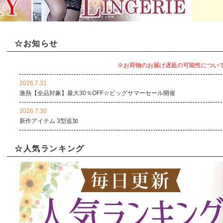
☆お知らせ
※お荷物のお届け遅延の可能性につい
2026.7.31
激熱【全品対象】最大30％OFF☆ビッグサマーセール開催
2026.7.30
新作アイテム 3型追加
2026.7.27
☆人気ランキング
買うほどにお得！最大30％OFF！ステップアップクーポンセール！
2026.7.23
新作アイテム 3型追加
2026.7.18
海の日スペシャル！10％OFFクーポン配布【W割引チャンス】
2026.7.17