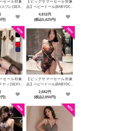
ーセール対象
【ビッグサマーセール対象
スプレ(SEXY
品】ベビードール(BABYDOL
37
L) 2455
円
4,932円
0円)
(税込5,425円)
で！
ーセール対象
【ビッグサマーセール対象
ディ(SEXYT
品】ベビードール(BABYDOL
L) 2438
円
2,682円
2円)
(税込2,950円)