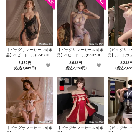
全品20％OFF☆スプリングセール開催中！
2026.4.3
18時から♪週末だけの特別な割引クーポン配布開始！
2026.4.2
新作アイテム 3型追加
2026.3.30
【ビッグサマーセール対象
【ビッグサマーセール対象
【ビッグサマ
品】ベビードール(BABYDOL
品】ベビードール(BABYDOL
品】ルームウェ
全品20％OFF！新生活応援セール開催
L) 2420
L) 2419
AR) 140
3,132円
2,682円
2,232
2026.3.27
(税込3,445円)
(税込2,950円)
(税込2,45
月末限定！いつもより超オトク♪1000円OFFクーポン公開中！
2026.3.26
15時から送料無料チャンス到来！
2026.3.21
春のさくらフェア開催☆対象カラー商品20％OFF
2026.3.19
21時より！39時間限定【全品39％OFF】セール開催！
【ビッグサマーセール対象
【ビッグサマーセール対象
【ビッグサマ
2026.3.19