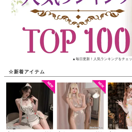
スーパーサマーセール開催！期間限定【MAX30%OFF】
2026.7.15
21時から！爆安【全品39％OFF】サンキューsale開催！
2026.7.10
18時から！全品対象【週末だけの15％OFF】クーポン配布中
2026.7.10
新作アイテム 3型追加
▲毎日更新！人気ランキングをチェ
2026.7.3
☆新着アイテム
毎日＼777円割引チャンス／七夕スペシャルクーポン大公開
2026.6.29
【MAX30%OFF】全品お買得♪七夕セール開催！
2026.6.23
新作アイテム 3型追加
2026.6.13
お昼12時から！大感謝＼39％OFFセール／拡大SPECIALスタート！
2026.6.1