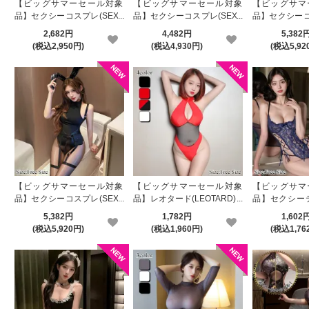
【ビッグサマーセール対象
【ビッグサマーセール対象
【ビッグサマ
18時から！夏先取りMAX30%OFFセールがスタート！
品】セクシーコスプレ(SEXY
品】セクシーコスプレ(SEXY
品】セクシーコ
COSPLAY) 4422
COSPLAY) 4430
COSPLAY) 44
2,682円
4,482円
5,382
2026.6.1
(税込2,950円)
(税込4,930円)
(税込5,92
皆様のおかげで12周年！お得な記念Wキャンペーン実施
2026.5.29
18時から！月末特別企画＼1000円OFF／割引クーポン配布スタート
2026.5.15
【18時から】週末限定！毎日使える1000円OFF割引クーポン配布中
2026.5.14
ストッキングの日記念キャンペーンでプレゼント全員もらえる！15日(金)ま
【ビッグサマーセール対象
【ビッグサマーセール対象
【ビッグサマ
2026.5.11
品】セクシーコスプレ(SEXY
品】レオタード(LEOTARD) 2
品】セクシーテ
夏を超先取り【全品20％OFF】プライスダウンセール開催！
COSPLAY) 4435
86
EDDY) 1734
5,382円
1,782円
1,602
(税込5,920円)
(税込1,960円)
(税込1,76
2026.5.9
21時より！39時間限定【全品39％OFF】セール開催！
2026.5.2
ご好評につき♪GW【1000円OFF】W割引チャンス延長決定！
2026.4.27