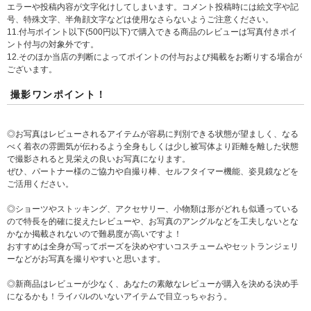
エラーや投稿内容が文字化けしてしまいます。コメント投稿時には絵文字や記
号、特殊文字、半角顔文字などは使用なさらないようご注意ください。
11.付与ポイント以下(500円以下)で購入できる商品のレビューは写真付きポイ
ント付与の対象外です。
12.そのほか当店の判断によってポイントの付与および掲載をお断りする場合が
ございます。
撮影ワンポイント！
◎お写真はレビューされるアイテムが容易に判別できる状態が望ましく、なる
べく着衣の雰囲気が伝わるよう全身もしくは少し被写体より距離を離した状態
で撮影されると見栄えの良いお写真になります。
ぜひ、パートナー様のご協力や自撮り棒、セルフタイマー機能、姿見鏡などを
ご活用ください。
◎ショーツやストッキング、アクセサリー、小物類は形がどれも似通っている
ので特長を的確に捉えたレビューや、お写真のアングルなどを工夫しないとな
かなか掲載されないので難易度が高いですよ！
おすすめは全身が写ってポーズを決めやすいコスチュームやセットランジェリ
ーなどがお写真を撮りやすいと思います。
◎新商品はレビューが少なく、あなたの素敵なレビューが購入を決める決め手
になるかも！ライバルのいないアイテムで目立っちゃおう。