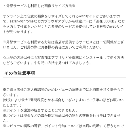
・外部サービスを利用した画像リサイズ方法※
オンライン上で任意の画像をリサイズしてくれるwebサイトがございますの
で、safariやchromeなどのブラウザアプリから検索バーに『画像 300KB』など
を入力して検索をいただくとご希望のサービスを提供している複数のwebサイ
トが見つかります。
※外部サービスを利用する方法は当店が提供するサービスとは一切関係がござ
いません。ご利用の際はお客様の責任においてご利用ください。
☆上記の方法以外にも写真加工アプリなどを端末にインストールして使う方法
などもございます。やり易い方法を見つけてみましょう。
その他注意事項
※ご購入者様ご本人確認等のためレビューの反映までにお時間を頂く場合もご
ざいます。
(状況により最大1週間程度かかる場合もございますのでご了承のほどお願いい
たします。)
※ポイントを譲渡や統合することはできません。
※ポイントは現金などのほか指定商品以外の物との交換を行う事はできませ
ん。
※レビューの掲載の可否、ポイント付与については当店の判断にて行うもので