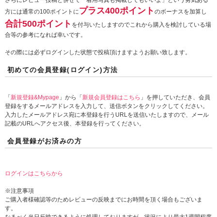
さらにレビュー投稿と併せて「着用写真も掲載してもいいよ」という勇気ある
プラス400ポイント
方には通常の100ポイントに
のボーナスを加算し
合計500ポイント
を付与いたしますのでこれから購入を検討している場
合等の参考になれば幸いです。
その際には必ずログインした状態で投稿頂けますようお願い致します。
初めての会員登録(ログイン)方法
「
新規登録&Mypage
」から「
新規会員登録はこちら
」を押していただき、会員
登録をするメールアドレスを入力して、送信ボタンをクリックしてください。
入力したメールアドレス宛に本登録を行うURLを送信いたしますので、メール
記載のURLへアクセス後、本登録を行ってください。
会員登録がお済みの方
ログインはこちらから
※注意事項
ご購入者様確認等のためレビューの反映までにお時間を頂く場合もございま
す。