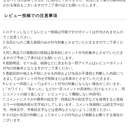
なるべく当日反映できるように処理しておりますが、状況により最大1週間程度
かかる場合もございますのでご了承のほどお願いいたします。
レビュー投稿での注意事項
1.ログインしなくてもレビュー投稿は可能ですがポイントは付与されませんの
でご注意ください。
2.当店からのご購入者様のみが付与対象とさせていただきますのでご了承くだ
さい。
3.同じ商品での複数回の投稿は基本的にポイント付与対象外とさせていただき
ますので予めご了承のほどお願いいたします。
4.低額商品、セール品、福袋などに含まれる一部アイテムはレビューポイント
付与の対象外となりますのでご了承ください。
5.悪戯目的や他人を不快にさせる内容および当店が不適切と判断した内容につ
きましてはポイント付与せず削除または非表示とさせていただきます。
6.レビュー内容によってはポイント付与の対象にならない場合がございます。
(『カワイイ』『良かった』などの一言コメントや具体性に欠けるコメント、同
じコメントの繰り返しなど、レビューとして機能しない内容等)
7.コメントにスマホや携帯の絵文字・特殊記号や顔文字などを使用すると投稿
エラーや投稿内容が文字化けしてしまいます。コメント投稿時には絵文字や記
号、特殊文字、半角顔文字などは使用なさらないようご注意ください。
8.そのほか当店の判断によってポイントの付与および掲載をお断りする場合が
ございます。