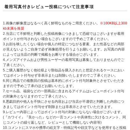
着用写真付きレビュー投稿について注意事項
1.画像の解像度はなるべく高く鮮明なものをご用意ください。
※100KB以上300
kb未満を推奨
2.当店にて不鮮明と判断した投稿画像につきまして恐縮ではございますが着用
ポイントが付与されない場合もございますので予めご了承ください。
3.お顔を映したくない場合や個人の特定につながる要素、また性器などの局部
が見えないようご自身で必ず画像処理を行うようお願いします。お写真の内容
によっては当店の判断で掲載をお断りする場合がございます。
4.メンズアイテムおよび男性ユーザーの着用写真は募集しておりませんのでご
了承ください。
5.ご購入履歴がなく他社様より類似品を購入されたと想定されるケースにおい
てはポイント付与せず非表示または削除いたしますのでご了承ください。
6.同じ商品での複数回の投稿は基本的にポイント付与対象外とさせていただき
ますので予めご了承のほどお願いいたします。
7.セール品、福袋などの一部商品に含まれるアイテムはレビューポイント付与
の対象外となりますのでご了承ください。
8.悪戯目的や他人を不快にさせる内容および当店が不適切と判断した内容につ
きましてはポイント付与せず削除または非表示とさせていただきます。
9.レビュー内容によってはポイント付与の対象にならない場合がございます。
(『カワイイ』『良かった』などの一言コメントや具体性に欠けるコメント、同
じコメントの繰り返しなど、レビューとして機能しない内容等)
10.コメントにスマホや携帯の絵文字・特殊記号や顔文字などを使用すると投稿