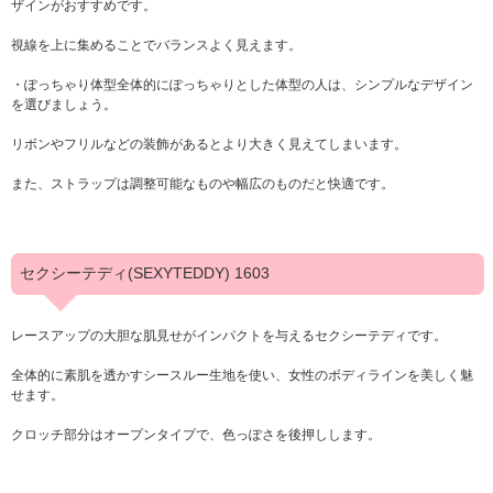
ザインがおすすめです。
視線を上に集めることでバランスよく見えます。
・ぽっちゃり体型全体的にぽっちゃりとした体型の人は、シンプルなデザイン
を選びましょう。
リボンやフリルなどの装飾があるとより大きく見えてしまいます。
また、ストラップは調整可能なものや幅広のものだと快適です。
セクシーテディ(SEXYTEDDY) 1603
レースアップの大胆な肌見せがインパクトを与えるセクシーテディです。
全体的に素肌を透かすシースルー生地を使い、女性のボディラインを美しく魅
せます。
クロッチ部分はオープンタイプで、色っぽさを後押しします。