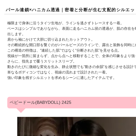
パール連鎖×ハニカム透過｜密着と分断が生む支配的シルエッ
極限まで身体に沿うタイツ生地が、ラインを逃さずトレースする一着。
ベースはシンプルでありながら、表面に走るハニカム状の透過が、肌の存在を
出します。
肩から袖にかけて大胆に切り込まれたカットアウト。
その断続的な開口部を繋ぐのがパールビーズのラインで、露出と装飾を同時に
この構造の特徴は、“連続した肌”ではなく“分断された肌”を見せる点。
視線が一箇所に留まらず、点から点へと移動することで、全体の印象をより強
さらに、指先まで覆うスリットスリーブ。
動きのたびに微細な変化を生み、静止状態でも“動きの余韻”を感じさせる設計
単なるボディコンではなく、視線の流れまで設計された一着。
強い印象を残すシルエットを求めるシーンに適したアイテムです。
ベビードール(BABYDOLL) 2425