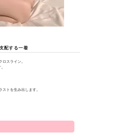
を支配する一着
クロスライン。
す。
ラストを生み出します。