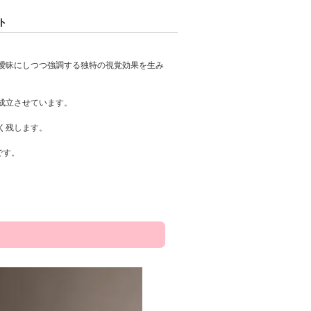
ト
曖昧にしつつ強調する独特の視覚効果を生み
成立させています。
く残します。
です。