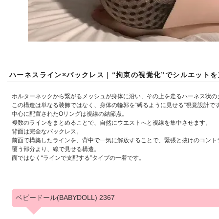
ハーネスライン×バックレス｜“拘束の視覚化”でシルエット
ホルターネックから繋がるメッシュが身体に沿い、その上を走るハーネス状の
この構造は単なる装飾ではなく、身体の輪郭を“縛るように見せる”視覚設計で
中心に配置されたOリングは視線の結節点。
複数のラインをまとめることで、自然にウエストへと視線を集中させます。
背面は完全なバックレス。
前面で構築したラインを、背中で一気に解放することで、緊張と抜けのコント
覆う部分より、線で見せる構造。
面ではなく“ラインで支配する”タイプの一着です。
ベビードール(BABYDOLL) 2367