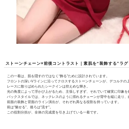
ストーンチェーン×前後コントラスト｜素肌を“装飾する”ラ
この一着は、肌を隠すのではなく“飾る”ために設計されています。
フロントの深いVラインに沿ってクロスするストーンチェーンが、デコルテの
レースに散りばめられたシークインは控えめな輝き。
光の角度によって浮かび上がるため、主張しすぎず、それでいて確実に印象を
バックスタイルでは、ネックレスのように揺れるチェーンが背中を縦に走り、
前面の装飾と背面のライン演出が、それぞれ異なる役割を持っています。
前は“魅せる”、後ろは“流す”。
この役割分担が、全体の完成度を引き上げている一着です。