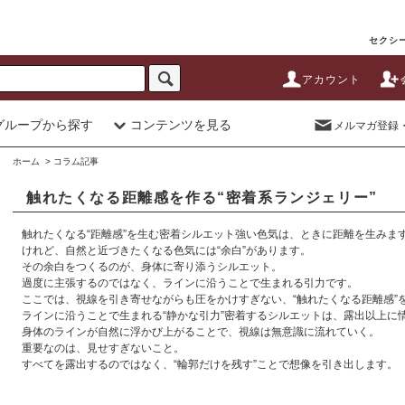
セクシー
アカウント
グループから探す
コンテンツを見る
メルマガ登録
ホーム
> コラム記事
触れたくなる距離感を作る“密着系ランジェリー”
触れたくなる“距離感”を生む密着シルエット強い色気は、ときに距離を生みま
けれど、自然と近づきたくなる色気には“余白”があります。
その余白をつくるのが、身体に寄り添うシルエット。
過度に主張するのではなく、ラインに沿うことで生まれる引力です。
ここでは、視線を引き寄せながらも圧をかけすぎない、“触れたくなる距離感”
ラインに沿うことで生まれる“静かな引力”密着するシルエットは、露出以上に
身体のラインが自然に浮かび上がることで、視線は無意識に流れていく。
重要なのは、見せすぎないこと。
すべてを露出するのではなく、“輪郭だけを残す”ことで想像を引き出します。