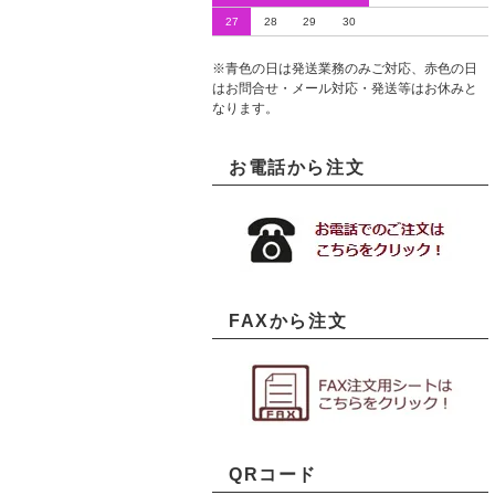
27
28
29
30
※青色の日は発送業務のみご対応、赤色の日
はお問合せ・メール対応・発送等はお休みと
なります。
お電話から注文
FAXから注文
QRコード