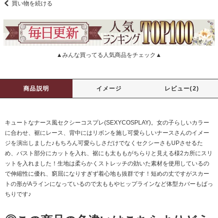
買い物を続ける
▲みんな買ってる人気商品をチェック▲
商品説明
イメージ
レビュー(2)
キュートなナース風セクシーコスプレ(SEXYCOSPLAY)。女の子らしいカラー
に合わせ、裾にレース、背中にはリボンを施し可愛らしいナースさんのイメー
ジを演出しました♪もちろん可愛らしさだけでなくセクシーさもUPさせるた
め、バスト部分にカットを入れ、裾にも太ももがちらりと見える様2カ所にスリ
ットを入れました！生地は柔らかくストレッチの効いた素材を使用しているの
で伸縮性に優れ、窮屈になりすぎず着心地も抜群です！短めの丈ですがスカー
トの形がAラインになっているので太ももやヒップラインなど体型カバーもばっ
ちりです♪