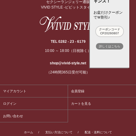
ャンス！
セクシーランジェリー通販
VIVID STYLE -ビビットスタイル-
お盆だけクーポン
でＷ割引♪
クーポンコード
CP20260807
TEL 0282 - 23 - 6179
詳しくはこちら
10:00 ～ 18:00（日祝除く）
shop@vivid-style.net
（24時間365日受付可能）
マイアカウント
会員登録
ログイン
カートを見る
お問い合わせ
ホーム
/
支払い方法について
/
配送・送料について