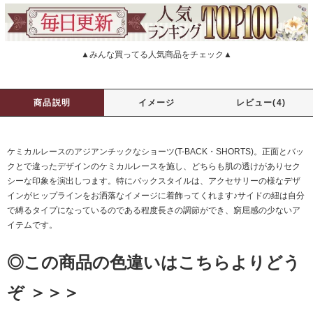
▲みんな買ってる人気商品をチェック▲
商品説明
イメージ
レビュー(4)
ケミカルレースのアジアンチックなショーツ(T-BACK・SHORTS)。正面とバッ
クとで違ったデザインのケミカルレースを施し、どちらも肌の透けがありセク
シーな印象を演出しつます。特にバックスタイルは、アクセサリーの様なデザ
インがヒップラインをお洒落なイメージに着飾ってくれます♪サイドの紐は自分
で縛るタイプになっているのである程度長さの調節ができ、窮屈感の少ないア
イテムです。
◎この商品の色違いはこちらよりどう
ぞ ＞＞＞