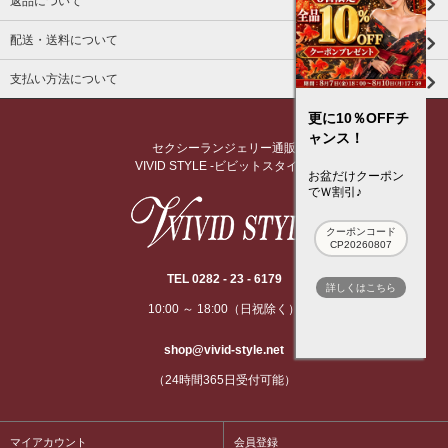
返品について
配送・送料について
支払い方法について
更に10％OFFチ
ャンス！
セクシーランジェリー通販
VIVID STYLE -ビビットスタイル-
お盆だけクーポン
でＷ割引♪
クーポンコード
CP20260807
TEL 0282 - 23 - 6179
詳しくはこちら
10:00 ～ 18:00（日祝除く）
shop@vivid-style.net
（24時間365日受付可能）
マイアカウント
会員登録