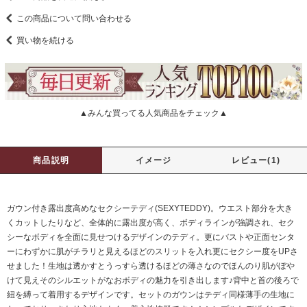
この商品について問い合わせる
買い物を続ける
▲みんな買ってる人気商品をチェック▲
商品説明
イメージ
レビュー(1)
ガウン付き露出度高めなセクシーテディ(SEXYTEDDY)。ウエスト部分を大き
くカットしたりなど、全体的に露出度が高く、ボディラインが強調され、セク
シーなボディを全面に見せつけるデザインのテディ。更にバストや正面センタ
ーにわずかに肌がチラリと見えるほどのスリットを入れ更にセクシー度をUPさ
せました！生地は透かすとうっすら透けるほどの薄さなのでほんのり肌がぼや
けて見えそのシルエットがなおボディの魅力を引き出します♪背中と首の後ろで
紐を縛って着用するデザインです。セットのガウンはテディ同様薄手の生地に