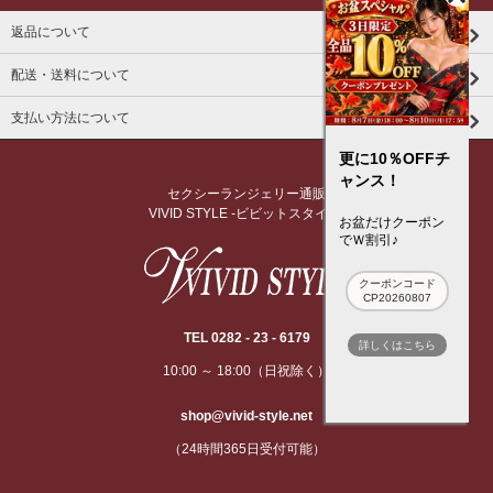
返品について
配送・送料について
支払い方法について
更に10％OFFチ
ャンス！
セクシーランジェリー通販
VIVID STYLE -ビビットスタイル-
お盆だけクーポン
でＷ割引♪
クーポンコード
CP20260807
TEL 0282 - 23 - 6179
詳しくはこちら
10:00 ～ 18:00（日祝除く）
shop@vivid-style.net
（24時間365日受付可能）