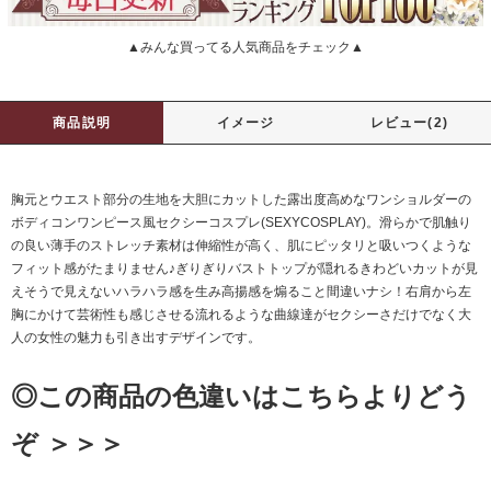
▲みんな買ってる人気商品をチェック▲
商品説明
イメージ
レビュー(2)
胸元とウエスト部分の生地を大胆にカットした露出度高めなワンショルダーの
ボディコンワンピース風セクシーコスプレ(SEXYCOSPLAY)。滑らかで肌触り
の良い薄手のストレッチ素材は伸縮性が高く、肌にピッタリと吸いつくような
フィット感がたまりません♪ぎりぎりバストトップが隠れるきわどいカットが見
えそうで見えないハラハラ感を生み高揚感を煽ること間違いナシ！右肩から左
胸にかけて芸術性も感じさせる流れるような曲線達がセクシーさだけでなく大
人の女性の魅力も引き出すデザインです。
◎この商品の色違いはこちらよりどう
ぞ ＞＞＞