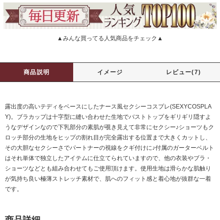
▲みんな買ってる人気商品をチェック▲
商品説明
イメージ
レビュー(7)
露出度の高いテディをベースにしたナース風セクシーコスプレ(SEXYCOSPLA
Y)。ブラカップは十字型に縫い合わせた生地でバストトップをギリギリ隠すよ
うなデザインなので下乳部分の素肌が覗き見えて非常にセクシー♪ショーツもク
ロッチ部分の生地をヒップの割れ目が完全露出する位置まで大きくカットし、
その大胆なセクシーさでパートナーの視線をクギ付けに♪付属のガーターベルト
はそれ単体で独立したアイテムに仕立てられていますので、他の衣装やブラ・
ショーツなどとも組み合わせてもご使用頂けます。使用生地は滑らかな肌触り
が気持ち良い極薄ストレッチ素材で、肌へのフィット感と着心地が抜群な一着
です。
商品詳細