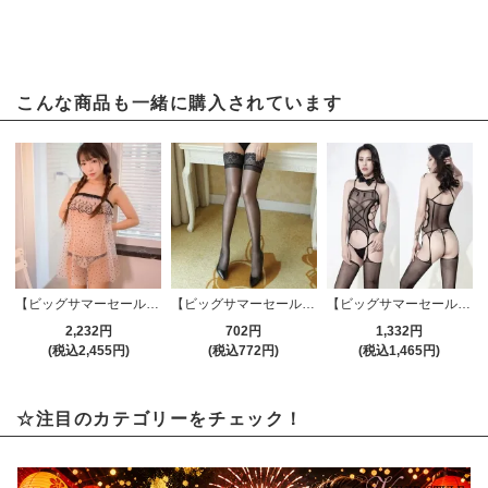
こんな商品も一緒に購入されています
【ビッグサマーセール対象品】ベビードール(BABYDOLL) 761pk
【ビッグサマーセール対象品】ストッキング(STOCKING) 184bk
【ビッグサマーセール対象品】ストッキング(STOCKING) 421
2,232円
702円
1,332円
(税込2,455円)
(税込772円)
(税込1,465円)
☆注目のカテゴリーをチェック！