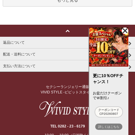
もっと見る
返品について
配送・送料について
支払い方法について
更に10％OFFチ
ャンス！
セクシーランジェリー通販
VIVID STYLE -ビビットスタイル-
お盆だけクーポン
でＷ割引♪
クーポンコード
CP20260807
TEL 0282 - 23 - 6179
詳しくはこちら