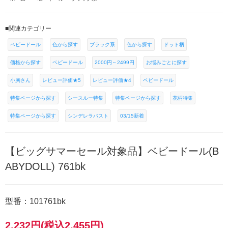
■関連カテゴリー
ベビードール
色から探す
ブラック系
色から探す
ドット柄
価格から探す
ベビードール
2000円～2499円
お悩みごとに探す
小胸さん
レビュー評価★5
レビュー評価★4
ベビードール
特集ページから探す
シースルー特集
特集ページから探す
花柄特集
特集ページから探す
シンデレラバスト
03/15新着
【ビッグサマーセール対象品】ベビードール(B
ABYDOLL) 761bk
型番：101761bk
2,232円(税込2,455円)