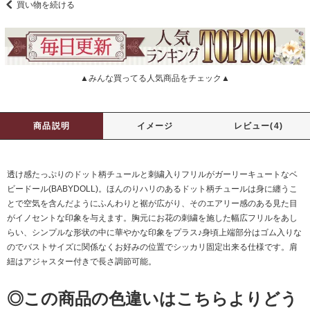
買い物を続ける
▲みんな買ってる人気商品をチェック▲
商品説明
イメージ
レビュー(4)
透け感たっぷりのドット柄チュールと刺繍入りフリルがガーリーキュートなベ
ビードール(BABYDOLL)。ほんのりハリのあるドット柄チュールは身に纏うこ
とで空気を含んだようにふんわりと裾が広がり、そのエアリー感のある見た目
がイノセントな印象を与えます。胸元にお花の刺繍を施した幅広フリルをあし
らい、シンプルな形状の中に華やかな印象をプラス♪身頃上端部分はゴム入りな
のでバストサイズに関係なくお好みの位置でシッカリ固定出来る仕様です。肩
紐はアジャスター付きで長さ調節可能。
◎この商品の色違いはこちらよりどう