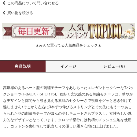
この商品について問い合わせる
買い物を続ける
▲みんな買ってる人気商品をチェック▲
商品説明
イメージ
レビュー(6)
高級感のあるハート型の刺繍モチーフをあしらったエレガントセクシーなTバッ
クショーツ(T-BACK・SHORTS)。程好く光沢感のある刺繍モチーフは、華やか
なデザインと隙間から覗き見える素肌のセクシーさで視線をグッと惹き付けて
離しません♪そこから左右に3本ずつ伸びるストリングとその先にもう一つあし
らわれた花の刺繍モチーフがほんの少しキュートさもプラスし、女性らしい魅
力的なデザインとなっています。クロッチ部分には豹柄のメッシュ生地を使用
し、コットンを裏打ちして肌当たりの優しい履き心地に仕上げました。