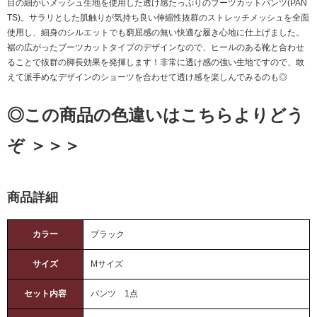
目の細かいメッシュ生地を使用した透け感たっぷりのブーツカットパンツ(PAN
TS)。サラリとした肌触りが気持ち良い伸縮性抜群のストレッチメッシュを全面
使用し、細身のシルエットでも窮屈感の無い快適な履き心地に仕上げました。
裾の広がったブーツカットタイプのデザインなので、ヒールのある靴と合わせ
ることで抜群の脚長効果を発揮します！非常に透け感の強い生地ですので、敢
えて派手めなデザインのショーツを合わせて透け感を楽しんでみるのも◎
◎この商品の色違いはこちらよりどう
ぞ ＞＞＞
商品詳細
カラー
ブラック
サイズ
Mサイズ
セット内容
パンツ 1点