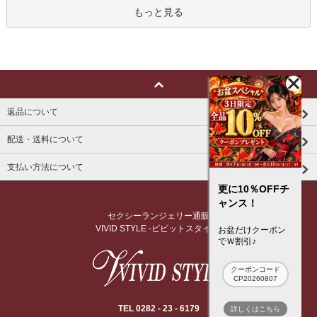
もっと見る
返品について
配送・送料について
支払い方法について
更に10％OFFチ
ャンス！
セクシーランジェリー通販
VIVID STYLE -ビビットスタイル-
お盆だけクーポン
でＷ割引♪
クーポンコード
CP20260807
TEL 0282 - 23 - 6179
詳しくはこちら