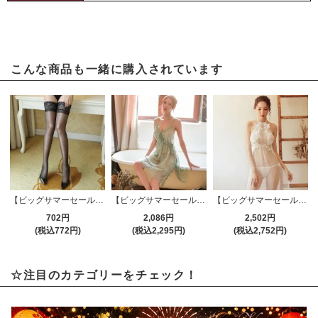
こんな商品も一緒に購入されています
【ビッグサマーセール対象品】ストッキング(STOCKING) 184bk
【ビッグサマーセール対象品】ベビードール(BABYDOLL) 950gr
【ビッグサマーセール対象品】ベビードール(BABYDOLL) 956wt
702円
2,086円
2,502円
(税込772円)
(税込2,295円)
(税込2,752円)
☆注目のカテゴリーをチェック！