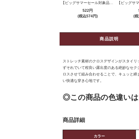
【ビッグサマーセール対象品】Tバック・ショーツ(T-BACK・SHORTS) 099yl
522円
(税込574円)
(税
商品説明
ストレッチ素材のクロスデザインがスタイリッシ
ずそれでいて程良い露出度のある絶妙なセク
ロスさせて組み合わせることで、キュッと締
い快適な穿き心地です。
◎この商品の色違いは
商品詳細
カラー