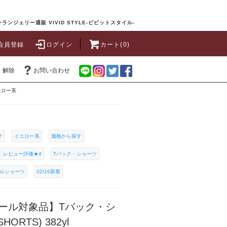
ランジェリー通販 VIVID STYLE-ビビットスタイル-
会員登録
ログイン
カート(0)
・解除
お問い合わせ
エロー系
す
イエロー系
価格から探す
レビュー評価★4
Tバック・ショーツ
ルショーツ
02/16新着
ール対象品】Tバック・シ
ORTS) 382yl