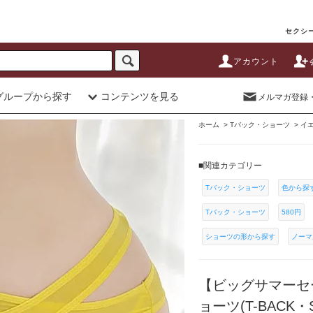
セクシー
アカウント
グループから探す
コンテンツを見る
メルマガ登録
ホーム
>
Tバック・ショーツ
>
イ
■関連カテゴリー
Tバック・ショーツ
色から探
Tバック・ショーツ
580円
ショーツの形から探す
ノーマ
【ビッグサマーセ
ョーツ(T-BACK・SH