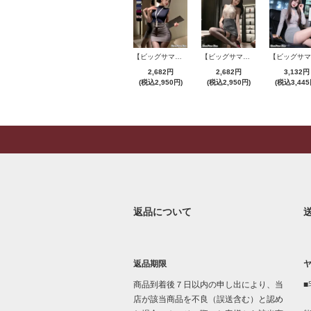
【ビッグサマーセール対象品】セクシーコスプレ(SEXYCOSPLAY) 4421
【ビッグサマーセール対象品】セクシーコスプレ(SEXYCOSPLAY) 4191
2,682円
2,682円
3,132円
(税込2,950円)
(税込2,950円)
(税込3,445
返品について
返品期限
商品到着後７日以内の申し出により、当
■
店が該当商品を不良（誤送含む）と認め