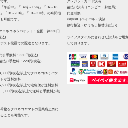
能です。
クレジットカード決済
午前中」「14時～16時」「16～18
後払い決済（コンビニ・郵便局）
」「18～20時」「19～21時」の時間指
代金引換
定も可能です。
PayPal（ペイパル）決済
銀行振込・ゆうちょ振替(前払い)
クロネコゆうパケット：全国一律330円
税込)
ライフスタイルに合わせた決済をご用
ポスト投函での配達となります。
しております。
代引手数料：330円(税込)
後払い手数料：220円(税込)
3,300円(税込)以上でクロネコゆうパケ
ットが送料無料
5,500円(税込)以上で宅急便が送料無料
11,000円(税込)以上で送料と手数料が無
料
お荷物をクロネコヤマトの営業所止めに
することも可能です。