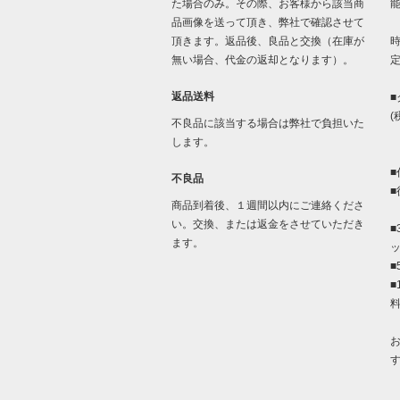
た場合のみ。その際、お客様から該当商
品画像を送って頂き、弊社で確認させて
「
頂きます。返品後、良品と交換（在庫が
時
無い場合、代金の返却となります）。
返品送料
■
(
不良品に該当する場合は弊社で負担いた
します。
■
不良品
■
商品到着後、１週間以内にご連絡くださ
い。交換、または返金をさせていただき
■
ます。
■
■