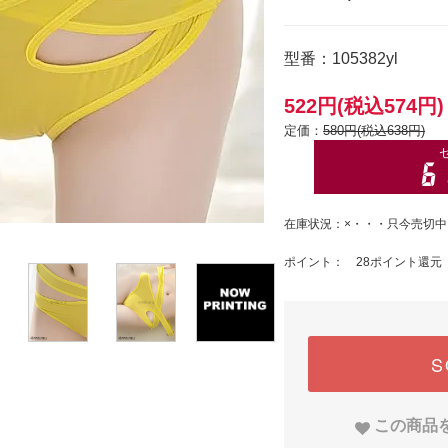
型番：105382yl
522円(税込574円)
定価：
580円(税込638円)
在庫状況：×・・・只今売切中
ポイント： 28ポイント還元
S
この商品