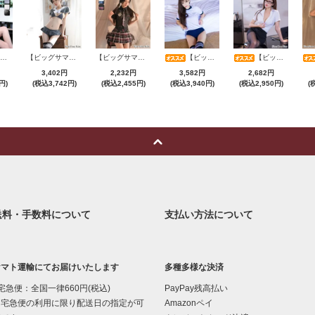
【ビッグサマーセール対象品】セクシーコスプレ(SEXYCOSPLAY) 4173
【ビッグサマーセール対象品】セクシーコスプレ(SEXYCOSPLAY) 1104
【ビッグサマーセール対象品】セクシーコスプレ(SEXYCOSPLAY) 3386
【ビッグサマーセール対象品】セクシーコスプレ(SEXYCOSPLAY) 199
【ビッグサマーセール対象品】セクシーコスプレ(SEXYCOSPLAY) 4070
3,402円
2,232円
3,582円
2,682円
円)
(税込3,742円)
(税込2,455円)
(税込3,940円)
(税込2,950円)
(
送料・手数料について
支払い方法について
ヤマト運輸にてお届けいたします
多種多様な決済
宅急便：全国一律660円(税込)
PayPay残高払い
宅急便の利用に限り配送日の指定が可
Amazonペイ