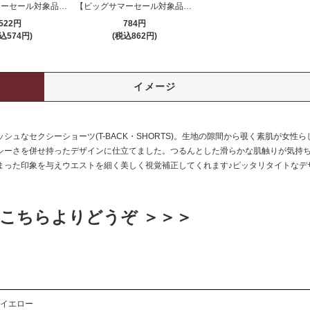
【ビッグサマーセール対象品】Tバック・ショーツ(T-BACK・SHORTS) 382pk
【ビッグサマーセール対象品】Tバック・ショーツ(T-BACK・SHORTS) 383rb
522円
784円
込574円)
(税込862円)
イメージ
ュなセクシーショーツ(T-BACK・SHORTS)。生地の隙間から覗く素肌が女性
シーさを併せ持ったデザインに仕立てました。つるんとした滑らかな肌触りが気持
まった印象を与えウエストを細く美しく視覚補正してくれます♪ピッタリタイトなデ
こちらよりどうぞ ＞＞＞
イエロー