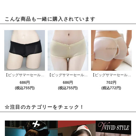
こんな商品も一緒に購入されています
【ビッグサマーセール対象品】Tバック・ショーツ(T-BACK・SHORTS) 383bk
【ビッグサマーセール対象品】Tバック・ショーツ(T-BACK・SHORTS) 383bg
【ビッグサマーセール対象品】パンツ(PANTS) 011wt
686円
686円
702円
(税込755円)
(税込755円)
(税込772円)
☆注目のカテゴリーをチェック！