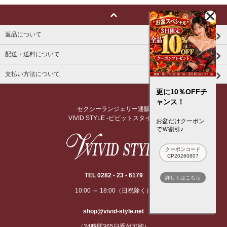
返品について
配送・送料について
支払い方法について
更に10％OFFチ
ャンス！
セクシーランジェリー通販
VIVID STYLE -ビビットスタイル-
お盆だけクーポン
でＷ割引♪
クーポンコード
CP20260807
TEL 0282 - 23 - 6179
詳しくはこちら
10:00 ～ 18:00（日祝除く）
shop@vivid-style.net
（24時間365日受付可能）