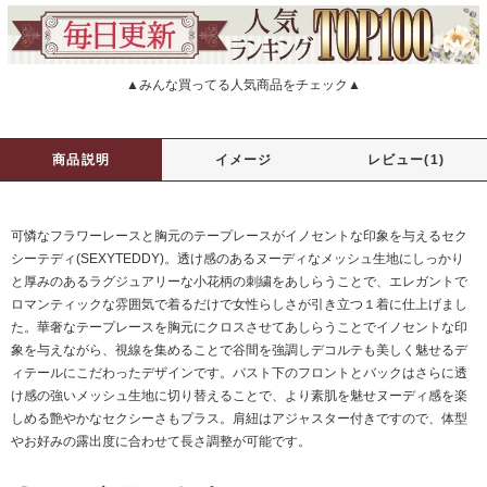
▲みんな買ってる人気商品をチェック▲
商品説明
イメージ
レビュー(1)
可憐なフラワーレースと胸元のテープレースがイノセントな印象を与えるセク
シーテディ(SEXYTEDDY)。透け感のあるヌーディなメッシュ生地にしっかり
と厚みのあるラグジュアリーな小花柄の刺繍をあしらうことで、エレガントで
ロマンティックな雰囲気で着るだけで女性らしさが引き立つ１着に仕上げまし
た。華奢なテープレースを胸元にクロスさせてあしらうことでイノセントな印
象を与えながら、視線を集めることで谷間を強調しデコルテも美しく魅せるデ
ィテールにこだわったデザインです。バスト下のフロントとバックはさらに透
け感の強いメッシュ生地に切り替えることで、より素肌を魅せヌーディ感を楽
しめる艶やかなセクシーさもプラス。肩紐はアジャスター付きですので、体型
やお好みの露出度に合わせて長さ調整が可能です。