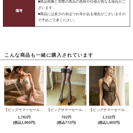
■商品画像と実際の商品の色味や仕様が異なる場合がご
ざいます。
備考
■商品には多少の糸ほつれ等がある場合がございますの
で予めご了承ください。
こんな商品も一緒に購入されています
【ビッグサマーセール対象品】セクシーテディ(SEXYTEDDY) 404wt
【ビッグサマーセール対象品】ストッキング(STOCKING) 184bk
【ビッグサマーセール対象品】セクシーテディ(SEXYTEDDY) 407bk
1,782円
702円
1,332円
(税込1,960円)
(税込772円)
(税込1,465円)