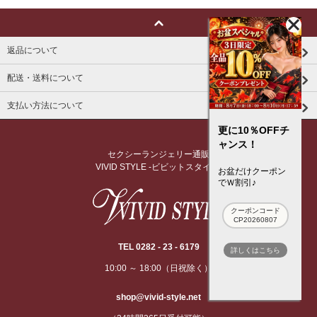
返品について
配送・送料について
支払い方法について
更に10％OFFチ
ャンス！
セクシーランジェリー通販
VIVID STYLE -ビビットスタイル-
お盆だけクーポン
でＷ割引♪
クーポンコード
CP20260807
TEL 0282 - 23 - 6179
詳しくはこちら
10:00 ～ 18:00（日祝除く）
shop@vivid-style.net