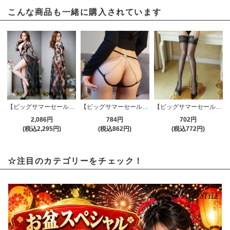
こんな商品も一緒に購入されています
【ビッグサマーセール対象品】ベビードール(BABYDOLL) 366
【ビッグサマーセール対象品】Tバック・ショーツ(T-BACK・SHORTS) 734
【ビッグサマーセール対象品】ストッキング(STOCKING) 184bk
2,086円
784円
702円
(税込2,295円)
(税込862円)
(税込772円)
☆注目のカテゴリーをチェック！