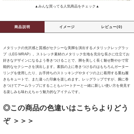
▲みんな買ってる人気商品をチェック▲
商品説明
イメージ
レビュー(0)
メタリックの光沢感と質感がセクシーな美脚を演出するメタリックレッグラッ
プ（LEG WRAP）。ストレッチ素材のメタリック生地を充分な長さに仕立てお
好きなデザインになるよう巻きつけることで、脚を美しく長く魅せ艶やかで官
能的なセクシーさを演出します。素肌の上に巻きつけるのはもちろんガーター
リングを使用したり、お手持ちのストッキングやタイツの上に着用する重ね履
きもキュートで、また違った印象を楽しめます。レッグラップですが、腕に巻
きつけてアームラップにすることも♪パートナーと一緒に新しい使い方を発見す
る楽しみも味わえちゃう魅力的なアイテムです。
◎この商品の色違いはこちらよりどう
ぞ ＞＞＞