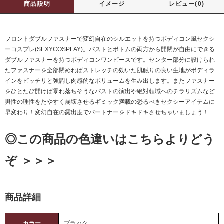
商品説明
イメージ
レビュー(0)
フロントダブルファスナーで変幻自在のシルエットを持つボディコン風セクシ
ーコスプレ(SEXYCOSPLAY)。バストとボトムの両方から開閉が自由にできる
ダブルファスナーを持つボディコンワンピースです。センター部分に設けられ
たファスナーを全部閉めればストレッチの効いた肌触りの良い生地がボディラ
インをピッチリと強調し肉感的なボリュームを生み出します。またファスナー
をひとたび開けば零れ落ちそうなバストの演出や絶対領域へのチラリズムなど
男性の理性をたやすく崩壊させるギミック満載の恐るべきセクシーアイテムに
早変わり！変幻自在の露出度でパートナーをドキドキさせちゃいましょう！
◎この商品の色違いはこちらよりどう
ぞ ＞＞＞
商品詳細
カラー
ブラック