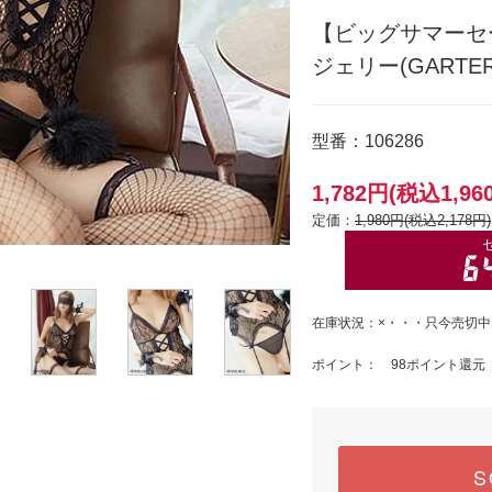
【ビッグサマーセ
ジェリー(GARTER L
型番：106286
1,782円(税込1,96
定価：
1,980円(税込2,178円)
在庫状況：×・・・只今売切中
ポイント： 98ポイント還元
S