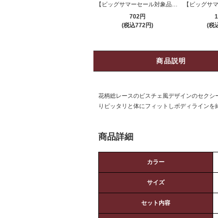
【ビッグサマーセール対象品】ストッキング(STOCKING) 184bk
702円
1
(税込772円)
(税込
商品説明
花柄総レースのビスチェ風デザインのセクシーな
りピッタリと体にフィットしボディラインを
商品詳細
カラー
サイズ
セット内容