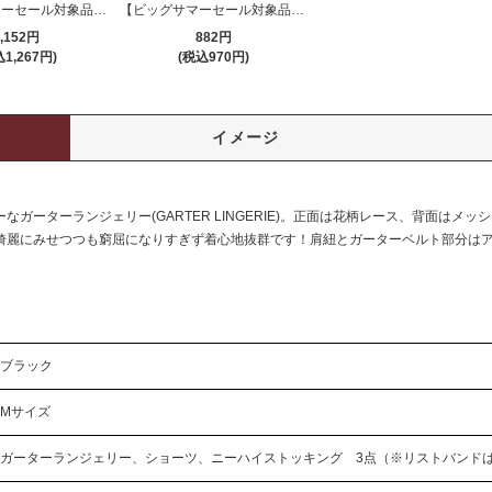
【ビッグサマーセール対象品】ストッキング(STOCKING) 110
【ビッグサマーセール対象品】Tバック・ショーツ(T-BACK・SHORTS) 339bk
,152円
882円
1,267円)
(税込970円)
イメージ
ガーターランジェリー(GARTER LINGERIE)。正面は花柄レース、背面はメ
綺麗にみせつつも窮屈になりすぎず着心地抜群です！肩紐とガーターベルト部分は
ブラック
Mサイズ
ガーターランジェリー、ショーツ、ニーハイストッキング 3点（※リストバンド