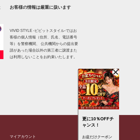
お客様の情報は厳重に扱います
意
VIVID STYLE -ビビットスタイル-ではお
客様の個人情報（住所、氏名、電話番号
等）を警察機関、 公共機関からの提出要
請があった場合以外の第三者に譲渡また
は利用しないことをお約束いたします。
更に10％OFFチ
ャンス！
マイアカウント
お盆だけクーポン