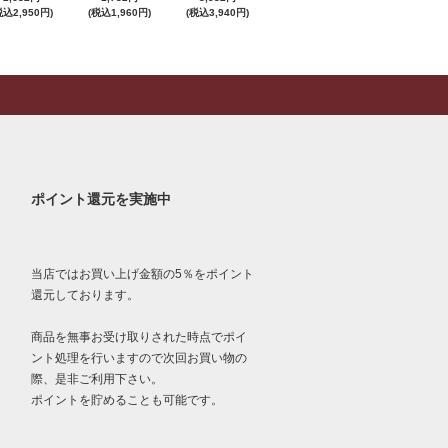
税込2,950円)
(税込1,960円)
(税込3,940円)
ポイント還元を実施中
当店ではお買い上げ金額の5％をポイント
還元しております。
商品を無事お受け取りされた時点でポイ
ント処理を行いますので次回お買い物の
際、是非ご利用下さい。
ポイントを貯めることも可能です。