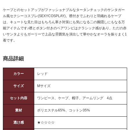
ケープとのセットアップがファッショナブルなタータンチェックのサンタガー
ル風セクシーコスプレ(SEXYCOSPLAY)。襟付きでふわりと羽織れるケープ
は、キュートな見た目はもちろん寒さ対策にも気になる二の腕隠しにもなる万
能アイテムです♪襟とボタン付きのベアワンピはクラシック感があり、ただの赤
いサンタよりもガーリーで上品な雰囲気を演出して華やかなオーラを振りまく1
着です。
商品詳細
カラー
レッド
サイズ
Mサイズ
セット内容
ワンピース、ケープ、帽子、アームリング 4点
素材
ポリエステル65%、コットン35%
透け感
★☆☆☆☆