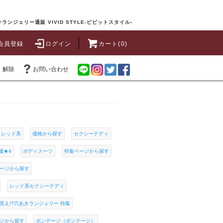
ランジェリー通販 VIVID STYLE-ビビットスタイル-
会員登録
ログイン
カート(0)
・解除
お問い合わせ
レッド系
価格から探す
セクシーテディ
価★4
ボディスーツ
特集ページから探す
ージから探す
レッド系セクシーテディ
見え!?穴あきランジェリー 特集
ジから探す
ボンデージ（ボンテージ）