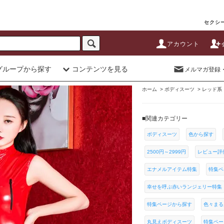
セクシー
アカウント
グループから探す
コンテンツを見る
メルマガ登録
ホーム
>
ボディスーツ
>
レッド系
■関連カテゴリー
ボディスーツ
色から探す
2500円～2999円
レビュー評
エナメルアイテム特集
特集ペ
幸せを呼ぶ赤いランジェリー特集
特集ページから探す
色々まる
丸見えボディスーツ
特集ペー