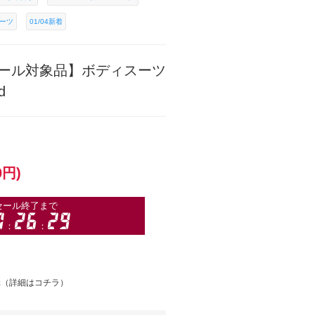
ーツ
01/04新着
ール対象品】ボディスーツ
d
0円)
元（
詳細はコチラ
）