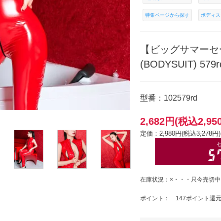
特集ページから探す
ボディス
【ビッグサマーセ
(BODYSUIT) 579r
型番：102579rd
2,682円(税込2,95
定価：
2,980円(税込3,278円)
在庫状況：×・・・只今売切中
ポイント： 147ポイント還