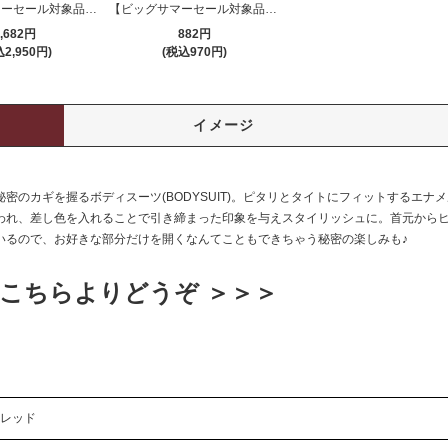
【ビッグサマーセール対象品】ボディスーツ(BODYSUIT) 579bk
【ビッグサマーセール対象品】トップス(TOPS) 127
,682円
882円
2,950円)
(税込970円)
イメージ
密のカギを握るボディスーツ(BODYSUIT)。ピタリとタイトにフィットするエナ
われ、差し色を入れることで引き締まった印象を与えスタイリッシュに。首元から
いるので、お好きな部分だけを開くなんてこともできちゃう秘密の楽しみも♪
こちらよりどうぞ ＞＞＞
レッド