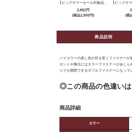
【ビッグサマーセール対象品】ボディスーツ(BODYSUIT) 144
2,682円
2
(税込2,950円)
(税込
商品説明
バイカラーの差し色が目を惹くファスナーが秘
ロントや胸元にはカラーファスナーがあしら
らでも開閉できるダブルファスナーになって
◎この商品の色違いは
商品詳細
カラー