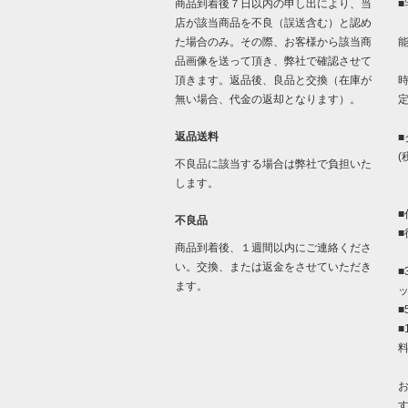
商品到着後７日以内の申し出により、当
■
店が該当商品を不良（誤送含む）と認め
た場合のみ。その際、お客様から該当商
品画像を送って頂き、弊社で確認させて
「
頂きます。返品後、良品と交換（在庫が
時
無い場合、代金の返却となります）。
返品送料
■
(
不良品に該当する場合は弊社で負担いた
します。
■
不良品
■
商品到着後、１週間以内にご連絡くださ
い。交換、または返金をさせていただき
■
ます。
■
■