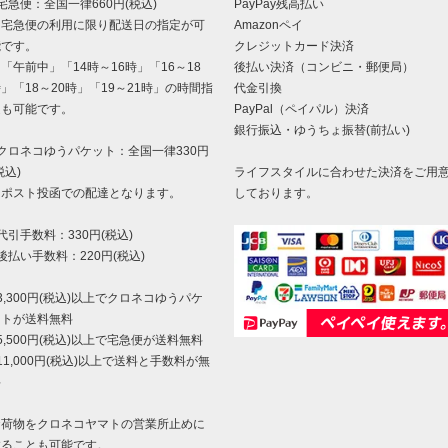
宅急便：全国一律660円(税込)
PayPay残高払い
宅急便の利用に限り配送日の指定が可
Amazonペイ
能です。
クレジットカード決済
午前中」「14時～16時」「16～18
後払い決済（コンビニ・郵便局）
」「18～20時」「19～21時」の時間指
代金引換
定も可能です。
PayPal（ペイパル）決済
銀行振込・ゆうちょ振替(前払い)
クロネコゆうパケット：全国一律330円
税込)
ライフスタイルに合わせた決済をご用
ポスト投函での配達となります。
しております。
代引手数料：330円(税込)
後払い手数料：220円(税込)
3,300円(税込)以上でクロネコゆうパケ
ットが送料無料
5,500円(税込)以上で宅急便が送料無料
11,000円(税込)以上で送料と手数料が無
料
お荷物をクロネコヤマトの営業所止めに
することも可能です。