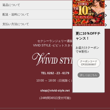
返品について
配送・送料について
支払い方法について
更に10％OFFチ
ャンス！
セクシーランジェリー通販
VIVID STYLE -ビビットスタイル-
お盆だけクーポン
でＷ割引♪
クーポンコード
CP20260807
TEL 0282 - 23 - 6179
詳しくはこちら
10:00 ～ 18:00（日祝除く）
shop@vivid-style.net
（24時間365日受付可能）