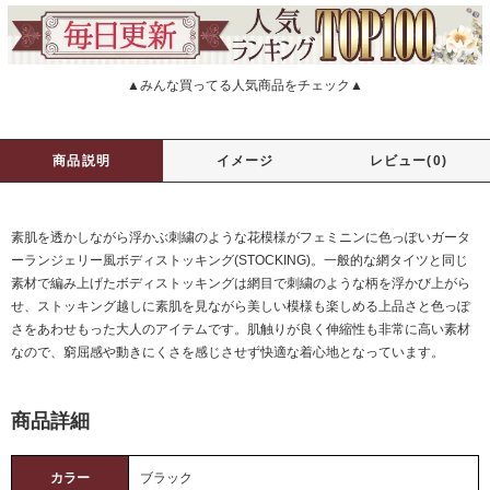
▲みんな買ってる人気商品をチェック▲
商品説明
イメージ
レビュー(0)
素肌を透かしながら浮かぶ刺繍のような花模様がフェミニンに色っぽいガータ
ーランジェリー風ボディストッキング(STOCKING)。一般的な網タイツと同じ
素材で編み上げたボディストッキングは網目で刺繍のような柄を浮かび上がら
せ、ストッキング越しに素肌を見ながら美しい模様も楽しめる上品さと色っぽ
さをあわせもった大人のアイテムです。肌触りが良く伸縮性も非常に高い素材
なので、窮屈感や動きにくさを感じさせず快適な着心地となっています。
商品詳細
カラー
ブラック