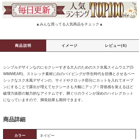
▲みんな買ってる人気商品をチェック▲
商品説明
イメージ
レビュー(6)
シンプルデザインなのにセクシーすぎる大人のためのスク水風スイムウエア(S
WIMWEAR)。ストレッチ素材に白のパイピングが学生時代を彷彿とさせるベー
シックなスク水風デザインの、サイドやクロッチ部分にカットを入れてオープ
ンにすることで露出が増えてセクシーさも大幅にアップ！背徳感を覚えるほど
破壊力抜群の魅力的なアイテムです。脚ぐりのラインが深めのハイレグカット
になっていますので、脚長効果も期待できます。
商品詳細
カラー
ネイビー