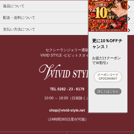
返品について
配送・送料について
支払い方法について
更に10％OFFチ
ャンス！
セクシーランジェリー通販
VIVID STYLE -ビビットスタイル-
お盆だけクーポン
でＷ割引♪
クーポンコード
CP20260807
TEL 0282 - 23 - 6179
詳しくはこちら
10:00 ～ 18:00（日祝除く）
shop@vivid-style.net
（24時間365日受付可能）