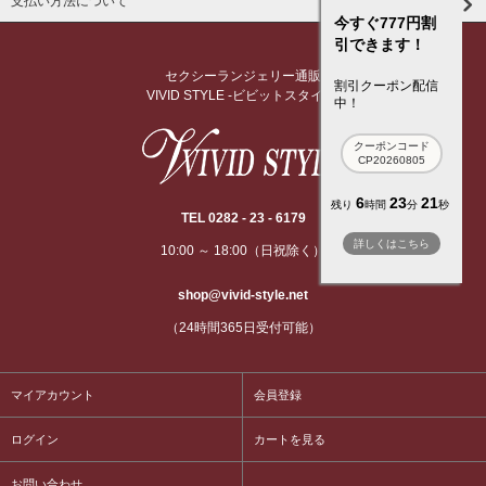
支払い方法について
今すぐ777円割
引できます！
セクシーランジェリー通販
割引クーポン配信
VIVID STYLE -ビビットスタイル-
中！
クーポンコード
CP20260805
6
23
21
残り
時間
分
秒
TEL 0282 - 23 - 6179
詳しくはこちら
10:00 ～ 18:00（日祝除く）
shop@vivid-style.net
（24時間365日受付可能）
マイアカウント
会員登録
ログイン
カートを見る
お問い合わせ