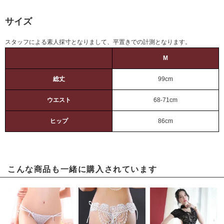
サイズ
スタッフによる素人採寸となりまして、平置きでの計測となります。
M
総丈
99cm
ウエスト
68-71cm
ヒップ
86cm
こんな商品も一緒に購入されています