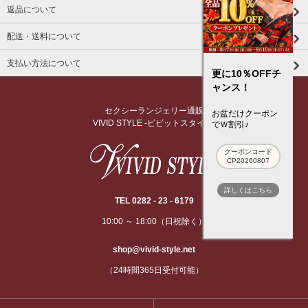
返品について
配送・送料について
支払い方法について
更に10％OFFチ
ャンス！
セクシーランジェリー通販
お盆だけクーポン
VIVID STYLE -ビビットスタイル-
でＷ割引♪
クーポンコード
CP20260807
詳しくはこちら
TEL 0282 - 23 - 6179
10:00 ～ 18:00（日祝除く）
shop@vivid-style.net
（24時間365日受付可能）