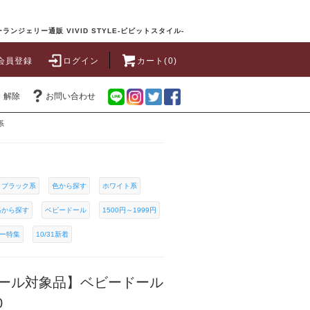
ランジェリー通販 VIVID STYLE-ビビットスタイル-
会員登録
ログイン
カート(0)
・解除
お問い合わせ
系
ブラック系
色から探す
ホワイト系
格から探す
ベビードール
1500円～1999円
ー特集
10/31新着
ール対象品】ベビードール
0