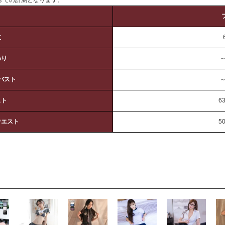
丈
わり
～
バスト
～
スト
6
ウエスト
5