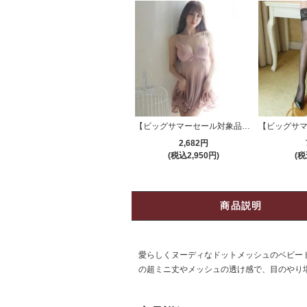
【ビッグサマーセール対象品】ベビードール(BABYDOLL) 982pk
2,682円
(税込2,950円)
(税
商品説明
愛らしくヌーディなドットメッシュのベビード
の超ミニ丈やメッシュの透け感で、目のやり