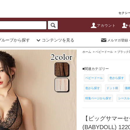
セクシー
アカウント
グループから探す
コンテンツを見る
メルマガ登録
ホーム
>
ベビードール
>
ブラック
■関連カテゴリー
ベビードール
色から探す
色から探す
ドット柄
価
特集ページから探す
シースル
【ビッグサマーセ
(BABYDOLL) 122