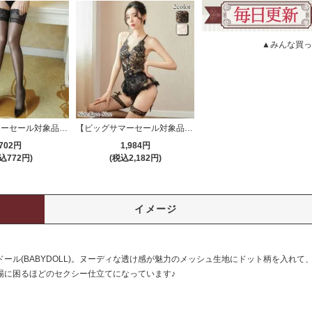
▲みんな買っ
【ビッグサマーセール対象品】ストッキング(STOCKING) 184bk
【ビッグサマーセール対象品】ガーターランジェリー(GARTER LINGERIE) 462
702円
1,984円
込772円)
(税込2,182円)
イメージ
ール(BABYDOLL)。ヌーディな透け感が魅力のメッシュ生地にドット柄を入れて
場に困るほどのセクシー仕立てになっています♪