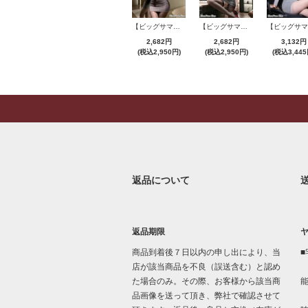
【ビッグサマーセール対象品】セクシーコスプレ(SEXYCOSPLAY) 4421
【ビッグサマーセール対象品】セクシーコスプレ(SEXYCOSPLAY) 4191
2,682円
2,682円
3,132円
(税込2,950円)
(税込2,950円)
(税込3,445
返品について
返品期限
商品到着後７日以内の申し出により、当
■
店が該当商品を不良（誤送含む）と認め
た場合のみ。その際、お客様から該当商
品画像を送って頂き、弊社で確認させて
「