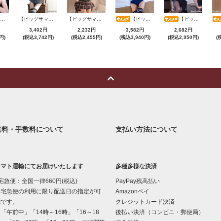
【ビッグサマーセール対象品】セクシーコスプレ(SEXYCOSPLAY) 4173
【ビッグサマーセール対象品】セクシーコスプレ(SEXYCOSPLAY) 1104
【ビッグサマーセール対象品】セクシーコスプレ(SEXYCOSPLAY) 3386
【ビッグサマーセール対象品】セクシーコスプレ(SEXYCOSPLAY) 199
【ビッグサマーセール対象品】セクシーコスプレ(SEXYCOSPLAY) 4070
3,402円
2,232円
3,582円
2,682円
円)
(税込3,742円)
(税込2,455円)
(税込3,940円)
(税込2,950円)
(
送料・手数料について
支払い方法について
ヤマト運輸にてお届けいたします
多種多様な決済
宅急便：全国一律660円(税込)
PayPay残高払い
宅急便の利用に限り配送日の指定が可
Amazonペイ
能です。
クレジットカード決済
午前中」「14時～16時」「16～18
後払い決済（コンビニ・郵便局）