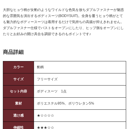
大胆なヒョウ柄が女豹のようなワイルドな色気を放ちダブルファスナーが魅惑
的な雰囲気を演出するボディスーツ(BODYSUIT)。全身を覆うヒョウ柄がとて
も魅力的なボディースーツは着用するだけで気持ちの高揚が抑えきれません。
ダブルファスナー仕様でバストをオープンにしたり、ヒップ側をオープンにし
たりとお好みの開け具合を調節できるのもポイントです♪
商品詳細
カラー
豹柄
サイズ
フリーサイズ
セット内容
ボディスーツ 1点
素材
ポリエステル95%、ポリウレタン5%
透け感
★☆☆☆☆
伸縮性
★★★☆☆