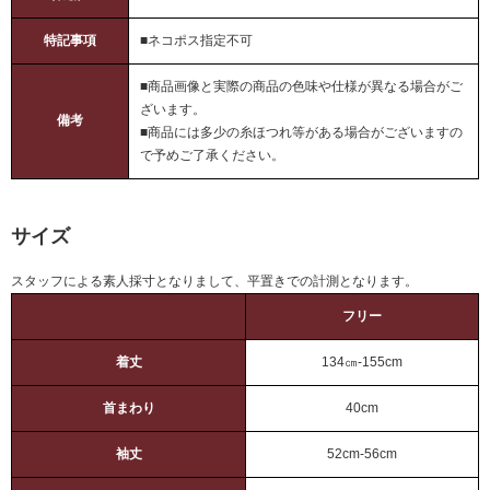
特記事項
■ネコポス指定不可
■商品画像と実際の商品の色味や仕様が異なる場合がご
ざいます。
備考
■商品には多少の糸ほつれ等がある場合がございますの
で予めご了承ください。
サイズ
スタッフによる素人採寸となりまして、平置きでの計測となります。
フリー
着丈
134㎝-155cm
首まわり
40cm
袖丈
52cm-56cm