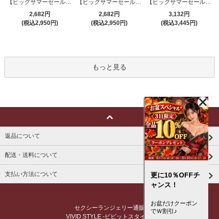
【ビッグサマーセール対象品】セクシーコスプレ(SEXYCOSPLAY) 4191
【ビッグサマーセール対象品】セクシーコスプレ(SEXYCOSPLAY) 4421
【ビッグサマーセール対象品】セクシーコスプレ(SEXYCOSPLAY) 4173
2,682円
2,682円
3,132円
(税込2,950円)
(税込2,950円)
(税込3,445円)
もっと見る
返品について
配送・送料について
支払い方法について
更に10％OFFチ
ャンス！
お盆だけクーポン
セクシーランジェリー通販
でＷ割引♪
VIVID STYLE -ビビットスタイル-