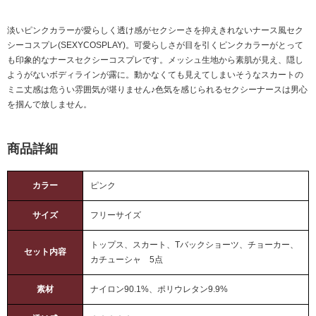
淡いピンクカラーが愛らしく透け感がセクシーさを抑えきれないナース風セク
シーコスプレ(SEXYCOSPLAY)。可愛らしさが目を引くピンクカラーがとって
も印象的なナースセクシーコスプレです。メッシュ生地から素肌が見え、隠し
ようがないボディラインが露に。動かなくても見えてしまいそうなスカートの
ミニ丈感は危うい雰囲気が堪りません♪色気を感じられるセクシーナースは男心
を掴んで放しません。
商品詳細
カラー
ピンク
サイズ
フリーサイズ
トップス、スカート、Tバックショーツ、チョーカー、
セット内容
カチューシャ 5点
素材
ナイロン90.1%、ポリウレタン9.9%