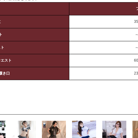
丈
3
ト
～
スト
～
ウエスト
6
履き口
2