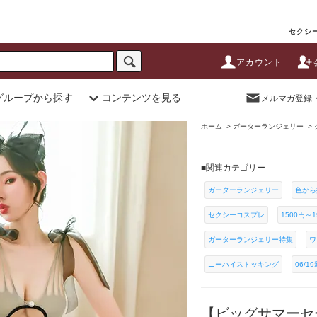
セクシー
アカウント
グループから探す
コンテンツを見る
メルマガ登録
ホーム
>
ガーターランジェリー
>
■関連カテゴリー
ガーターランジェリー
色から
セクシーコスプレ
1500円～1
ガーターランジェリー特集
ワ
ニーハイストッキング
06/1
【ビッグサマーセ