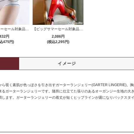
【ビッグサマーセール対象品】Tバック・ショーツ(T-BACK・SHORTS) 564
【ビッグサマーセール対象品】パンツ(PANTS) 218
432円
2,086円
込475円)
(税込2,295円)
イメージ
覗く素肌が色っぽさを引き出すガーターランジェリー(GARTER LINGERIE)
来るガーターランジェリーです。随所に仕立てた張りのあるオーガンジー生地の大
調します。ガーターランジェリーの着丈が短くヒップラインが露になりバックスタ