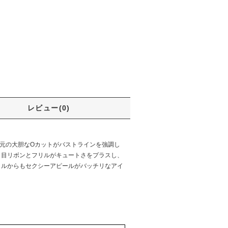
レビュー(0)
。胸元の大胆なОカットがバストラインを強調し
き目リボンとフリルがキュートさをプラスし、
イルからもセクシーアピールがバッチリなアイ