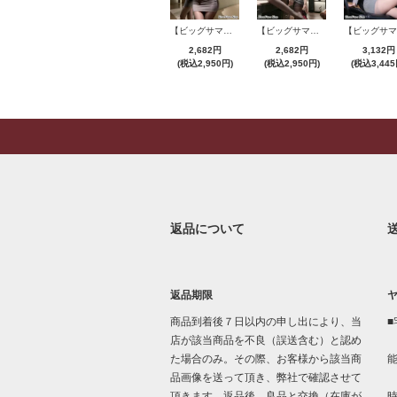
【ビッグサマーセール対象品】セクシーコスプレ(SEXYCOSPLAY) 4421
【ビッグサマーセール対象品】セクシーコスプレ(SEXYCOSPLAY) 4191
2,682円
2,682円
3,132円
(税込2,950円)
(税込2,950円)
(税込3,445
返品について
返品期限
商品到着後７日以内の申し出により、当
■
店が該当商品を不良（誤送含む）と認め
た場合のみ。その際、お客様から該当商
品画像を送って頂き、弊社で確認させて
「
頂きます。返品後、良品と交換（在庫が
時