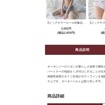
【ビッグサマーセール対象品】ガーターランジェリー(GARTER LINGERIE) 494
2,682円
(税込2,950円)
(税
商品説明
オーガンジーのリボンが愛らしさ抜群で網目から
パートナーの視線をくぎ付けにすることが出
伸縮性抜群のタイツ生地がボディラインを強
テムです。ガーターベルトは取り外し不可。
商品詳細