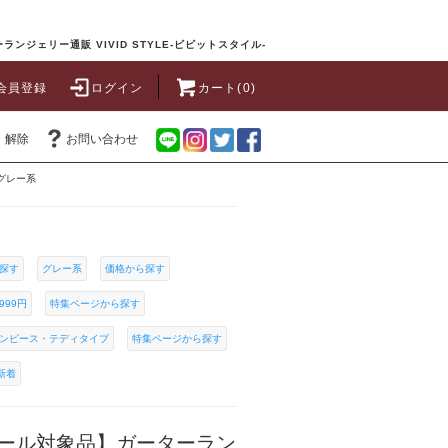
ランジェリー通販 VIVID STYLE-ビビットスタイル-
会員登録
ログイン
カート(0)
・解除
お問い合わせ
グレー系
探す
グレー系
価格から探す
999円
特集ページから探す
ンピース・テディタイプ
特集ページから探す
9新着
ール対象品】ガーターラン