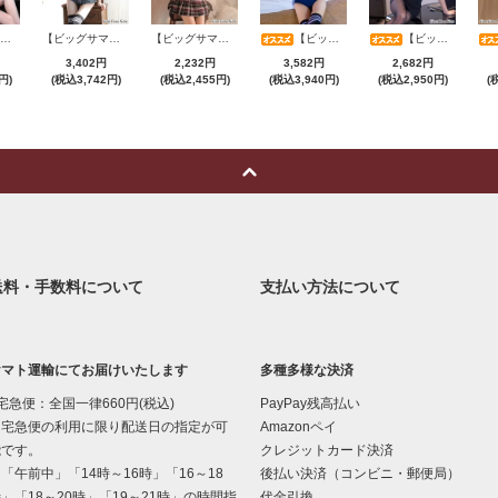
【ビッグサマーセール対象品】セクシーコスプレ(SEXYCOSPLAY) 4173
【ビッグサマーセール対象品】セクシーコスプレ(SEXYCOSPLAY) 1104
【ビッグサマーセール対象品】セクシーコスプレ(SEXYCOSPLAY) 3386
【ビッグサマーセール対象品】セクシーコスプレ(SEXYCOSPLAY) 199
【ビッグサマーセール対象品】セクシーコスプレ(SEXYCOSPLAY) 4070
3,402円
2,232円
3,582円
2,682円
円)
(税込3,742円)
(税込2,455円)
(税込3,940円)
(税込2,950円)
(
送料・手数料について
支払い方法について
ヤマト運輸にてお届けいたします
多種多様な決済
宅急便：全国一律660円(税込)
PayPay残高払い
宅急便の利用に限り配送日の指定が可
Amazonペイ
能です。
クレジットカード決済
午前中」「14時～16時」「16～18
後払い決済（コンビニ・郵便局）
」「18～20時」「19～21時」の時間指
代金引換