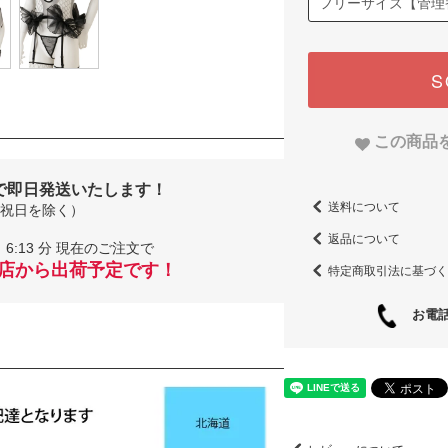
S
この商品
で即日発送いたします！
送料について
祝日を除く）
返品について
6:13 分 現在のご注文で
当店から出荷予定です！
特定商取引法に基づく
お電話