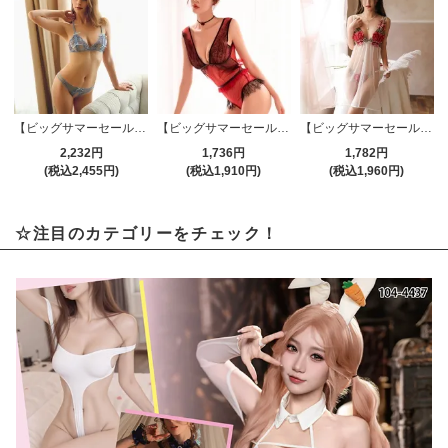
【ビッグサマーセール対象品】ブラ・ショーツセット(BRA・SHORTS SET) 456
【ビッグサマーセール対象品】セクシーテディ(SEXYTEDDY) 505rd
【ビッグサマーセール対象品】ベビードール(BABYDOLL) 1123wt
2,232円
1,736円
1,782円
(税込2,455円)
(税込1,910円)
(税込1,960円)
☆注目のカテゴリーをチェック！