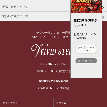
配送・送料について
支払い方法について
更に10％OFFチ
ャンス！
セクシーランジェリー通販
お盆だけクーポン
VIVID STYLE -ビビットスタイル-
でＷ割引♪
クーポンコード
CP20260807
詳しくはこちら
TEL 0282 - 23 - 6179
10:00 ～ 18:00（日祝除く）
shop@vivid-style.net
（24時間365日受付可能）
マイアカウント
会員登録