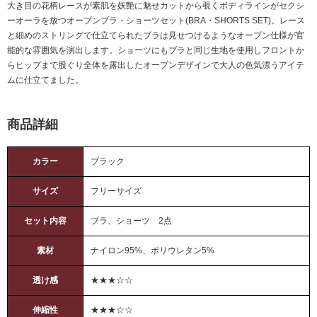
大き目の花柄レースが素肌を妖艶に魅せカットから覗くボディラインがセクシ
ーオーラを放つオープンブラ・ショーツセット(BRA・SHORTS SET)。レース
と細めのストリングで仕立てられたブラは見せつけるようなオープン仕様が官
能的な雰囲気を演出します。ショーツにもブラと同じ生地を使用しフロントか
らヒップまで股ぐり全体を露出したオープンデザインで大人の色気漂うアイテ
ムに仕立てました。
商品詳細
カラー
ブラック
サイズ
フリーサイズ
セット内容
ブラ、ショーツ 2点
素材
ナイロン95%、ポリウレタン5%
透け感
★★★☆☆
伸縮性
★★★☆☆