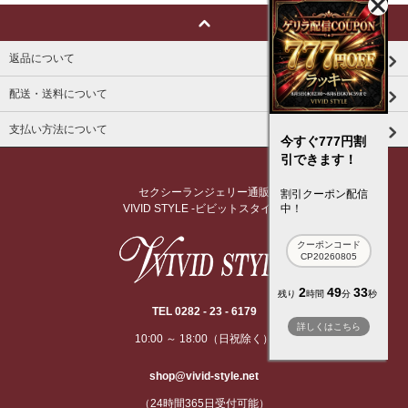
返品について
配送・送料について
支払い方法について
今すぐ777円割
引できます！
セクシーランジェリー通販
割引クーポン配信
VIVID STYLE -ビビットスタイル-
中！
クーポンコード
CP20260805
2
49
33
残り
時間
分
秒
TEL 0282 - 23 - 6179
詳しくはこちら
10:00 ～ 18:00（日祝除く）
shop@vivid-style.net
（24時間365日受付可能）