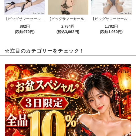
【ビッグサマーセール対象品】ストッキング(STOCKING) 593
【ビッグサマーセール対象品】セクシーテディ(SEXYTEDDY) 855
【ビッグサマーセール対象品】レオタード(LEOTARD) 146
882円
2,784円
1,782円
(税込970円)
(税込3,062円)
(税込1,960円)
☆注目のカテゴリーをチェック！