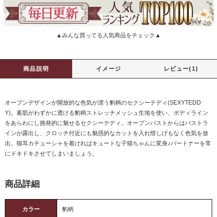
▲みんな買ってる人気商品をチェック▲
商品説明
イメージ
レビュー(1)
オープンデザインが開放的な色気が漂う豹柄のセクシーテディ(SEXYTEDD
Y)。素肌がわずかに透ける豹柄ストレッチメッシュ生地を使い、ボディライン
をあらわにし挑発的に魅せるセクシーテディ。オープンバストからはバストラ
インが露出し、クロッチ付近にも魅惑的なカットを入れ惜しげもなく色気を放
出。猫耳カチューシャを着ければキュートな子猫ちゃんに変身♪パートナーを常
にドキドキさせてしまいましょう。
商品詳細
カラー
豹柄