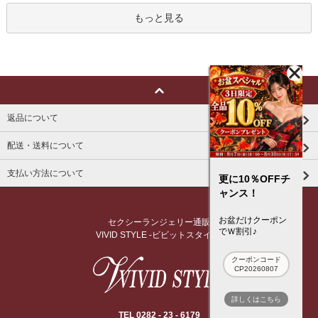
もっと見る
返品について
配送・送料について
支払い方法について
更に10％OFFチ
ャンス！
お盆だけクーポン
セクシーランジェリー通販
でＷ割引♪
VIVID STYLE -ビビットスタイル-
クーポンコード
CP20260807
詳しくはこちら
TEL 0282 - 23 - 6179