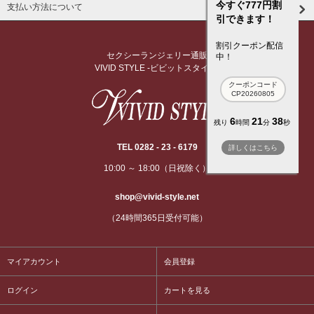
今すぐ777円割
支払い方法について
引できます！
割引クーポン配信
セクシーランジェリー通販
中！
VIVID STYLE -ビビットスタイル-
クーポンコード
CP20260805
6
21
37
残り
時間
分
秒
TEL 0282 - 23 - 6179
詳しくはこちら
10:00 ～ 18:00（日祝除く）
shop@vivid-style.net
（24時間365日受付可能）
マイアカウント
会員登録
ログイン
カートを見る