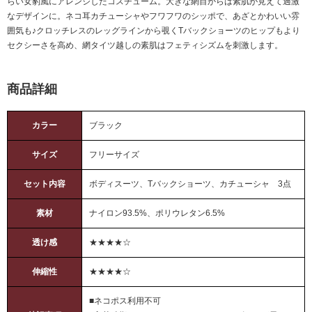
らい女豹風にアレンジしたコスチューム。大きな網目からは素肌が見えて過激
なデザインに。ネコ耳カチューシャやフワフワのシッポで、あざとかわいい雰
囲気も♪クロッチレスのレッグラインから覗くTバックショーツのヒップもより
セクシーさを高め、網タイツ越しの素肌はフェティシズムを刺激します。
商品詳細
カラー
ブラック
サイズ
フリーサイズ
セット内容
ボディスーツ、Tバックショーツ、カチューシャ 3点
素材
ナイロン93.5%、ポリウレタン6.5%
透け感
★★★★☆
伸縮性
★★★★☆
■ネコポス利用不可