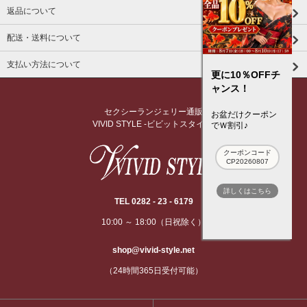
返品について
配送・送料について
支払い方法について
更に10％OFFチ
ャンス！
セクシーランジェリー通販
お盆だけクーポン
VIVID STYLE -ビビットスタイル-
でＷ割引♪
クーポンコード
CP20260807
詳しくはこちら
TEL 0282 - 23 - 6179
10:00 ～ 18:00（日祝除く）
shop@vivid-style.net
（24時間365日受付可能）