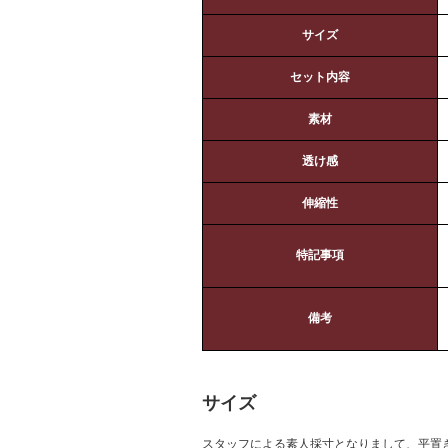
サイズ
セット内容
素材
透け感
伸縮性
特記事項
備考
サイズ
スタッフによる素人採寸となりまして、平置