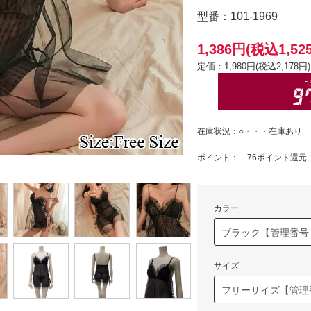
型番：101-1969
1,386円(税込1,52
定価：
1,980円(税込2,178円)
在庫状況：○・・・在庫あり
ポイント： 76ポイント還元
カラー
サイズ