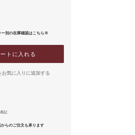
ラー別の在庫確認はこちら※
カートに入れる
をお気に入りに追加する
表記
からのご注文も承ります