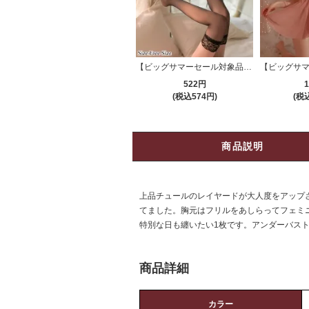
【ビッグサマーセール対象品】ストッキング(STOCKING) 636
522円
1
(税込574円)
(税込
商品説明
上品チュールのレイヤードが大人度をアップさ
てました。胸元はフリルをあしらってフェミ
特別な日も纏いたい1枚です。アンダーバス
商品詳細
カラー