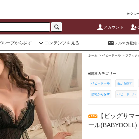
セクシー
アカウント
グループから探す
コンテンツを見る
メルマガ登録
ホーム
>
ベビードール
>
ブラック
■関連カテゴリー
ベビードール
色から探す
価格から探す
ベビードール
【ビッグサマ
ール(BABYDOLL) 