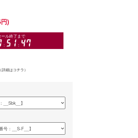
5円)
（
詳細はコチラ
）