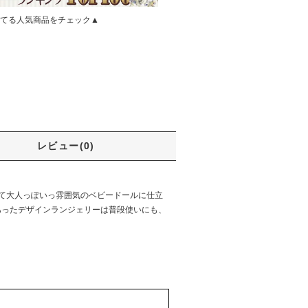
てる人気商品をチェック▲
レビュー(0)
して大人っぽいっ雰囲気のベビードールに仕立
あったデザインランジェリーは普段使いにも、