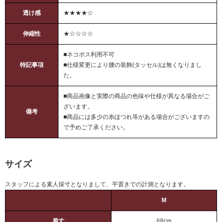
透け感
★★★★☆
伸縮性
★☆☆☆☆
■ネコポス利用不可
特記事項
■仕様変更により腰の装飾(タッセル)は無くなりまし
た。
■商品画像と実際の商品の色味や仕様が異なる場合がご
ざいます。
備考
■商品には多少の糸ほつれ等がある場合がございますの
で予めご了承ください。
サイズ
スタッフによる素人採寸となりまして、平置きでの計測となります。
M
着丈
68cm