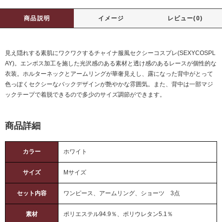
商品説明
イメージ
レビュー(0)
見え隠れする素肌にワクワクするチャイナ服風セクシーコスプレ(SEXYCOSPL
AY)。エンボス加工を施した光沢感のある素材と透け感のあるレースが個性的な
衣装。ホルターネックとアームリングが華奢見えし、露になった背中がとって
色っぽくセクシーなバックデザインが艶やかな雰囲気。また、背中は一部マジ
ックテープで着脱できるので多少のサイズ調節ができます。
商品詳細
カラー
ホワイト
サイズ
Mサイズ
セット内容
ワンピース、アームリング、ショーツ 3点
素材
ポリエステル94.9％、ポリウレタン5.1％