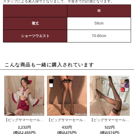
スタッフによる素人採寸となりまして、平置きでの計測となります。
M
着丈
59cm
ショーツウエスト
70-80cm
こんな商品も一緒に購入されています
【ビッグサマーセール対象品】セクシーコスプレ(SEXYCOSPLAY) 3350
【ビッグサマーセール対象品】ストッキング(STOCKING) 882
【ビッグサマーセール対象品】ストッキング(STOCKING) 636
2,232円
432円
522円
(税込2,455円)
(税込475円)
(税込574円)