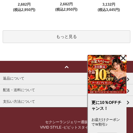
2,682円
2,682円
3,132円
(税込2,950円)
(税込2,950円)
(税込3,445円)
もっと見る
返品について
配送・送料について
支払い方法について
更に10％OFFチ
ャンス！
お盆だけクーポン
セクシーランジェリー通販
でＷ割引♪
VIVID STYLE -ビビットスタイル-